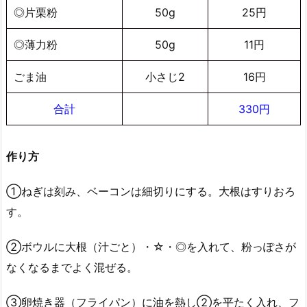
◎片栗粉
50g
25円
◎薄力粉
50g
11円
ごま油
小さじ2
16円
合計
330円
作り方
①ねぎは刻み、ベーコンは細切りにする。大根はすりおろ
す。
②ボウルに大根（汁ごと）・☆・◎を入れて、粉っぽさが
なくなるまでよく混ぜる。
③卵焼き器（フライパン）に油を熱し②を平たく入れ、フ