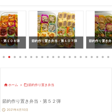
当・第１０８弾
節約作り置き弁当・第１０７弾
節約作り置き弁

ホーム
>

節約作り置き弁当
節約作り置き弁当・第５２弾

2021年4月10日