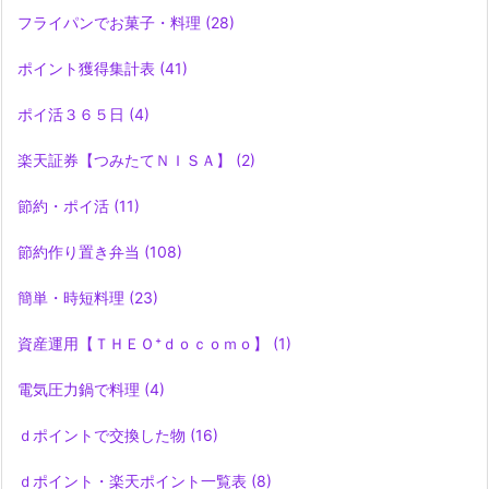
フライパンでお菓子・料理
(28)
ポイント獲得集計表
(41)
ポイ活３６５日
(4)
楽天証券【つみたてＮＩＳＡ】
(2)
節約・ポイ活
(11)
節約作り置き弁当
(108)
簡単・時短料理
(23)
資産運用【ＴＨＥＯ⁺ｄｏｃｏｍｏ】
(1)
電気圧力鍋で料理
(4)
ｄポイントで交換した物
(16)
ｄポイント・楽天ポイント一覧表
(8)