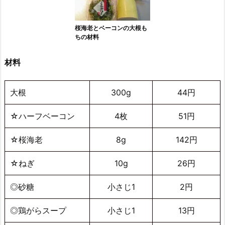
桜海老とベーコンの大根も
ちの材料
材料
大根
300g
44円
☆ハーフベーコン
4枚
51円
☆桜海老
8g
142円
☆ねぎ
10g
26円
◎砂糖
小さじ1
2円
◎鶏がらスープ
小さじ1
13円