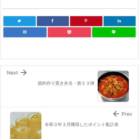
B!

Next
節約作り置き弁当・第５３弾

Prev
令和３年３月獲得したポイント集計表