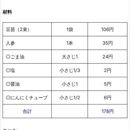
材料
豆苗（2束）
1袋
106円
人参
1本
35円
◎ごま油
大さじ1
24円
◎塩
小さじ1/3
2円
◎醤油
小さじ1
5円
◎にんにくチューブ
小さじ1/2
6円
合計
178円