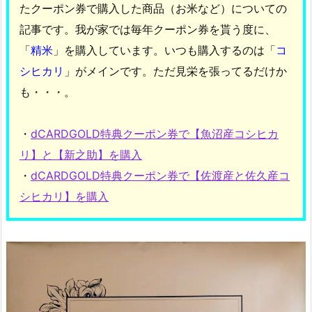
たクーポン券で購入した商品（お米など）についての
記事です。我が家では毎年クーポン券を貰う度に、
「
精米
」を購入しています。いつも購入するのは「
コ
シヒカリ
」がメインです。ただ見栄を張ってるだけか
も・・・。
・
dCARDGOLD特典クーポン券で【魚沼産コシヒカ
リ】と【新之助】を購入
・
dCARDGOLD特典クーポン券で【佐渡産と佐久産コ
シヒカリ】を購入