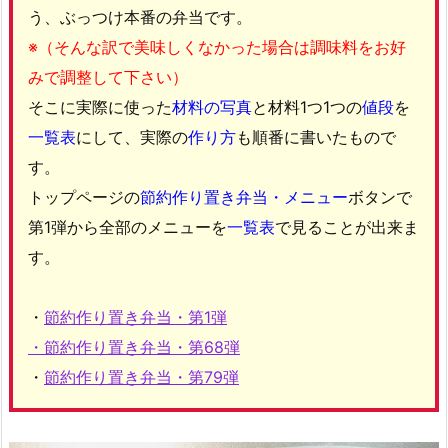
う、ぶっつけ本番の弁当です。
※（そんな訳で美味しくなかった場合は調味料をお好
みで調整して下さい）
そこに実際に使った
材料の写真
と材料1つ1つの
値段
を
一覧表
にして、実際の
作り方
も順番に書いたもので
す。
トップページの
節約作り置き弁当・メニュー
ボタンで
第1弾から全部のメニューを
一覧表
で見ることが出来ま
す。
・
節約作り置き弁当・第1弾
・節約作り置き弁当・第
6
8弾
・
節約作り置き弁当・第79弾