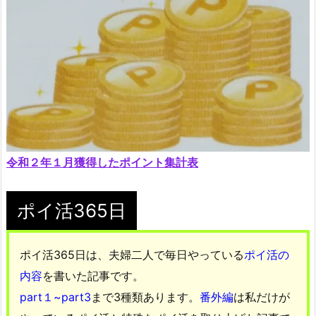
令和２年１月獲得したポイント集計表
ポイ活365日
ポイ活365日は、夫婦二人で毎日やっている
ポイ活の
内容
を書いた記事です。
part１~part3
まで3種類あります。
番外編
は私だけが