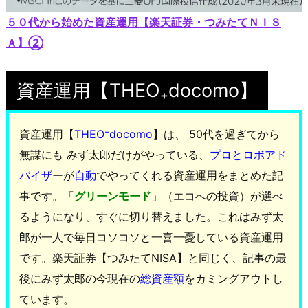
５０代から始めた資産運用【楽天証券・つみたてＮＩＳ
Ａ】②
資産運用【THEO₊docomo】
資産運用【
THEO⁺docomo
】は、 50代を過ぎてから
無謀にも みず太郎だけがやっている、
プロとロボアド
バイザ
ーが
自動
でやってくれる資産運用をまとめた記
事です。「
グリーンモード
」（エコへの投資）が選べ
るようになり、すぐに切り替えました。これはみず太
郎が一人で毎日コソコソと一喜一憂している資産運用
です。楽天証券【つみたてNISA】と同じく、記事の最
後にみず太郎の今現在の
総資産額
をカミングアウトし
ています。