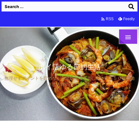

Feedly
RSS

ポイ活ゆる節約生活
無理せずポイントを貯めながら節約生活を楽しんでいる５０代共働
きの夫婦のサイトです