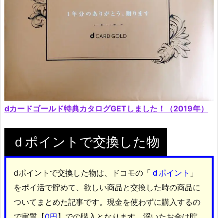
dカードゴールド特典カタログGETしました！（2019年）
ｄポイントで交換した物
dポイントで交換した物は、ドコモの「
ｄ
ポイント
」
をポイ活で貯めて、欲しい商品と交換した時の商品に
ついてまとめた記事です。現金を使わずに購入するの
で実質【
0円
】での購入となります。浮いたお金は貯