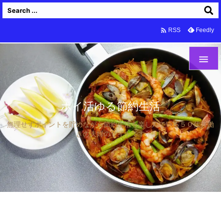

Feedly
RSS

ポイ活ゆる節約生活
無理せずポイントを貯めながら節約生活を楽しんでいる５０代共働
きの夫婦のサイトです