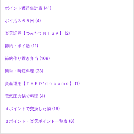
ポイント獲得集計表
(41)
ポイ活３６５日
(4)
楽天証券【つみたてＮＩＳＡ】
(2)
節約・ポイ活
(11)
節約作り置き弁当
(108)
簡単・時短料理
(23)
資産運用【ＴＨＥＯ⁺ｄｏｃｏｍｏ】
(1)
電気圧力鍋で料理
(4)
ｄポイントで交換した物
(16)
ｄポイント・楽天ポイント一覧表
(8)