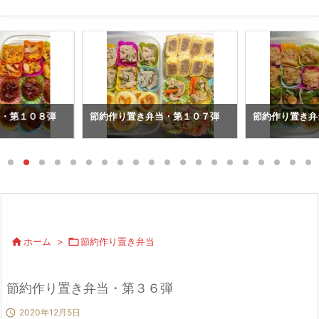
当・第１０８弾
節約作り置き弁当・第１０７弾
節約作り置き弁

ホーム
>

節約作り置き弁当
節約作り置き弁当・第３６弾

2020年12月5日