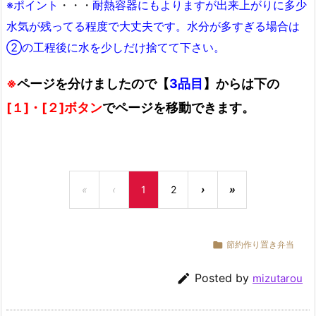
※ポイント
・・・
耐熱容器にもよりますが出来上がりに多少
水気が残ってる程度で大丈夫です。水分が多すぎる場合は
②の工程後に水を少しだけ捨てて下さい。
※
ページを分けましたので【
3品目
】からは下の
[１]
・[２]ボタン
でページを移動できます。
«
‹
1
2
›
»

節約作り置き弁当

Posted by
mizutarou