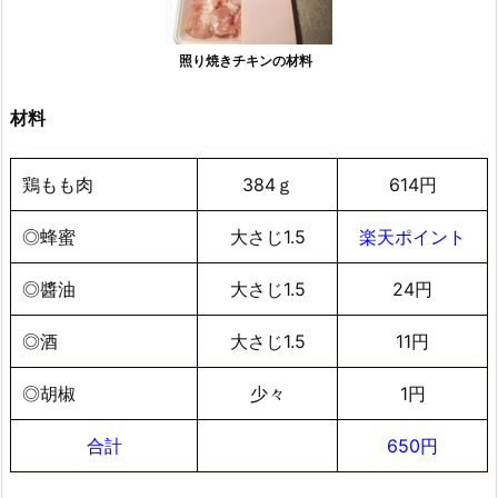
照り焼きチキンの材料
材料
鶏もも肉
384ｇ
614円
◎蜂蜜
大さじ1.5
楽天ポイント
◎醬油
大さじ1.5
24円
◎酒
大さじ1.5
11円
◎胡椒
少々
1円
合計
650円