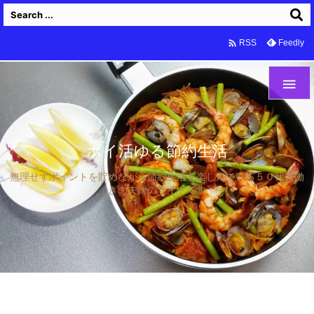

Feedly
RSS

ポイ活ゆる節約生活
無理せずポイントを貯めながら節約生活を楽しんでいる５０代共働
きの夫婦のサイトです