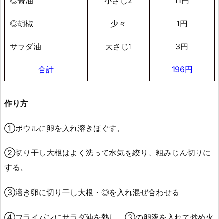
◎醤油
小さじ2
11円
◎胡椒
少々
1円
サラダ油
大さじ1
3円
合計
196円
作り方
①ボウルに卵を入れ溶きほぐす。
②切り干し大根はよく洗って水気を絞り、粗みじん切りに
する。
③溶き卵に切り干し大根・◎を入れ混ぜ合わせる
④フライパンにサラダ油を熱し、③の卵液を入れて炒め火