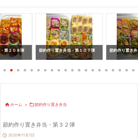
当・第１０８弾
節約作り置き弁当・第１０７弾
節約作り置き弁

ホーム
>

節約作り置き弁当
節約作り置き弁当・第３２弾

2020年11月7日