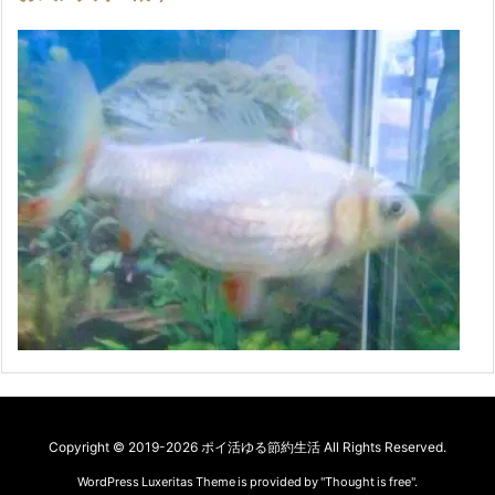
Copyright ©
2019
-2026
ポイ活ゆる節約生活
All Rights Reserved.
WordPress Luxeritas Theme is provided by "
Thought is free
".