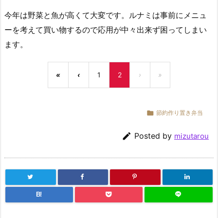
今年は野菜と魚が高くて大変です。ルナミは事前にメニュ
ーを考えて買い物するので応用が中々出来ず困ってしまい
ます。
«
‹
1
2
›
»

節約作り置き弁当

Posted by
mizutarou
B!