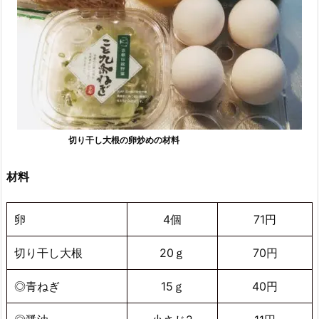
切り干し大根の卵炒めの材料
材料
卵
4個
71円
切り干し大根
20ｇ
70円
◎青ねぎ
15ｇ
40円