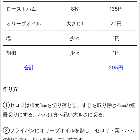
ローストハム
8枚
135円
オリーブオイル
大さじ1
20円
塩
少々
1円
胡椒
少々
1円
合計
295円
作り方
①セロリは根元1㎝を切り落とし、すじを取り除き4㎝の短
冊切りにする。ハムは食べ易い大きさに切る。
②フライパンにオリーブオイルを熱し、セロリ・葉・ハム
の順に炒め、塩・胡椒して完成です。