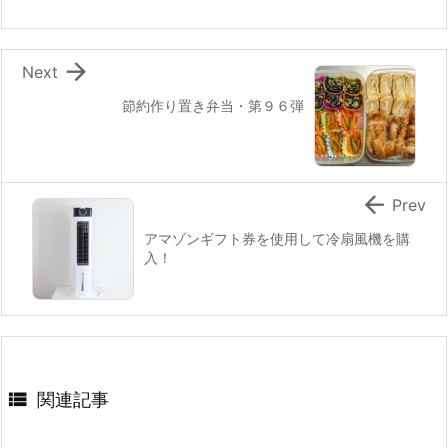

Next
節約作り置き弁当・第９６弾

Prev
アマゾンギフト券を使用して冷扇風機を購
入！

関連記事