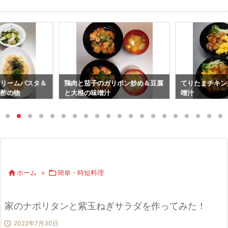
クリームパスタ＆
鶏肉と茄子のガリポン炒め＆豆腐
てりたまチキン
の酢の物
と大根の味噌汁
噌汁

ホーム
>

簡単・時短料理
家のナポリタンと紫玉ねぎサラダを作ってみた！

2022年7月30日