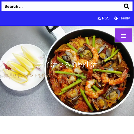

Feedly
RSS

ポイ活ゆる節約生活
無理せずポイントを貯めながら節約生活を楽しんでいる５０代共働
きの夫婦のサイトです