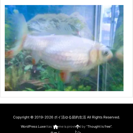
Copyright ©
2019
-2026
ポイ活ゆる節約生活
All Rights Reserved.


WordPress Luxeritas Theme is provided by "
Thought is free
".
上へ
ホーム