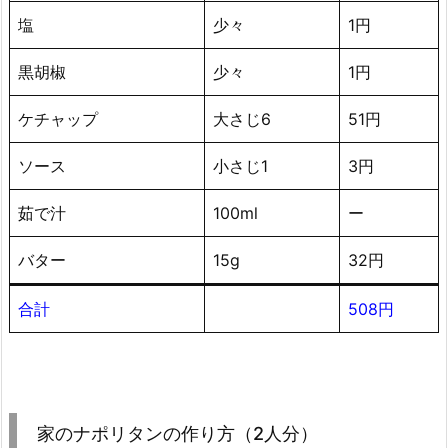
塩
少々
1円
黒胡椒
少々
1円
ケチャップ
大さじ6
51円
ソース
小さじ1
3円
茹で汁
100ml
ー
バター
15g
32円
合計
508円
家のナポリタンの作り方（2人分）