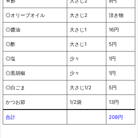
☆酢
大さじ2
9円
◎オリーブオイル
大さじ2
頂き物
◎醬油
大さじ1
16円
◎酢
大さじ1
5円
◎塩
少々
1円
◎黒胡椒
少々
1円
◎白ごま
大さじ1/2
5円
かつお節
1/2袋
13円
合計
208円