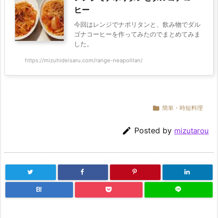
ヒー
今回はレンジでナポリタンと、飲み物でダル
ゴナコーヒーを作ってみたのでまとめてみま
した。
https://mizuhideisaru.com/range-neapolitan/

簡単・時短料理

Posted by
mizutarou
B!